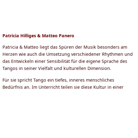
Patricia Hilliges & Matteo Panero
Patricia & Matteo liegt das Spüren der Musik besonders am
Herzen wie auch die Umsetzung verschiedener Rhythmen und
das Entwickeln einer Sensibilität für die eigene Sprache des
Tangos in seiner Vielfalt und kulturellen Dimension.
Für sie spricht Tango ein tiefes, inneres menschliches
Bedürfnis an. Im Unterricht teilen sie diese Kultur in einer
warmherzigen und freundlichen Atmosphäre, die sie durch ihr
Charisma und eine gute Portion Humor kreieren.
Basierend in Florenz sind sie heute schlechthin die Vertreter
der Tango Salon-Generation Europas. Sie leiten eine der
bedeutendsten Tangoschulen Italiens („Tangoclub Firenze“ seit
1999), organisieren seit 2002 das Tango Festival von Florenz