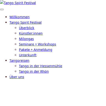
Zum
Inhalt
Menü
springen
Willkommen
Tango Spirit Festival
Überblick
Künstler:innen
Milongas
Seminare + Workshops
Pakete + Anmeldung
Unterkunft
Tangoreisen
Tango in der Hessenmühle
Tango in der Rhön
Über uns