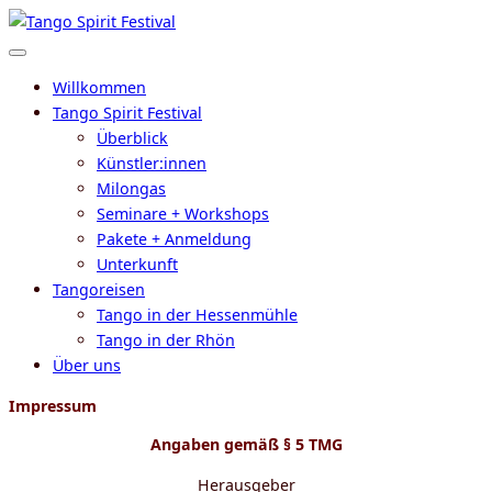
Zum
Inhalt
Menü
springen
Willkommen
Tango Spirit Festival
Überblick
Künstler:innen
Milongas
Seminare + Workshops
Pakete + Anmeldung
Unterkunft
Tangoreisen
Tango in der Hessenmühle
Tango in der Rhön
Über uns
Impressum
Angaben gemäß § 5 TMG
Herausgeber