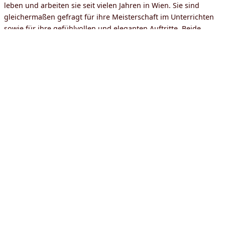
leben und arbeiten sie seit vielen Jahren in Wien. Sie sind
gleichermaßen gefragt für ihre Meisterschaft im Unterrichten
sowie für ihre gefühlvollen und eleganten Auftritte. Beide
bringen einen langen tänzerischen Hintergrund mit und haben
gemeinsam einen Tango geschaffen, der zugleich intelligent
und provokativ, bewegend und tief empfunden ist –
entstanden aus ihrer unermüdlichen Erforschung von Körper,
Bewegung und Empfindung.
Als außergewöhnliches Tanzpaar erkunden sie ausdrucksstark
und leidenschaftlich die ganze Bandbreite des Tangos und sind
mit ihrem Stil eine zeitgenössische Inspiration für die gesamte
Tango-Community, nicht nur für die queere. Für Maurizio
Ghella und Martin Maldonado, ist Technik ein Mittel, um eine
expressive Interpretation beim Tanz zu erlangen und
gleichzeitig ein „Vorwand“ um ihre Gefühle zu tanzen. Eines
der wichtigsten Elemente in ihrer Arbeit ist die Verbindung mit
dem Gegenüber. Das Ziel ist nicht nur neue Schritte zu
erlernen, sondern die Technik durch die Wahrnehmung für-
und die Verbindung miteinander, sowie durch die